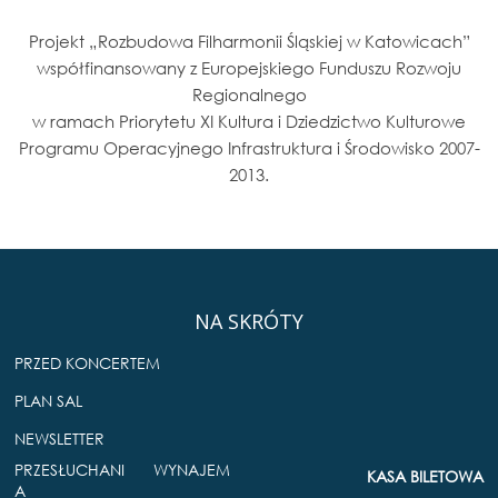
Projekt „Rozbudowa Filharmonii Śląskiej w Katowicach”
współfinansowany z Europejskiego Funduszu Rozwoju
Regionalnego
w ramach Priorytetu XI Kultura i Dziedzictwo Kulturowe
Programu Operacyjnego Infrastruktura i Środowisko 2007-
2013.
NA SKRÓTY
PRZED KONCERTEM
PLAN SAL
NEWSLETTER
PRZESŁUCHANI
WYNAJEM
KASA BILETOWA
A