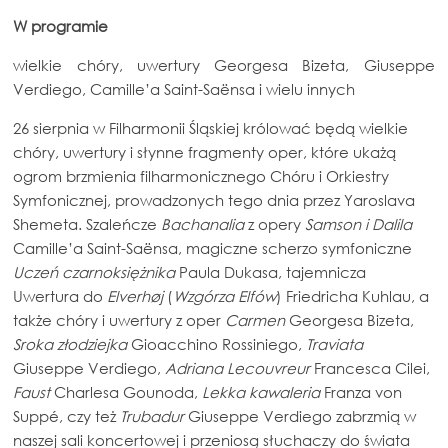
W programie
wielkie chóry, uwertury Georgesa Bizeta, Giuseppe
Verdiego, Camille’a Saint-Saënsa i wielu innych
26 sierpnia w Filharmonii Śląskiej królować będą wielkie
chóry, uwertury i słynne fragmenty oper, które ukażą
ogrom brzmienia filharmonicznego Chóru i Orkiestry
Symfonicznej, prowadzonych tego dnia przez Yaroslava
Shemeta. Szaleńcze
Bachanalia
z opery
Samson i Dalila
Camille’a Saint-Saënsa, magiczne scherzo symfoniczne
Uczeń czarnoksiężnika
Paula Dukasa, tajemnicza
Uwertura do
Elverhøj
(
Wzgórza Elfów
) Friedricha Kuhlau, a
także chóry i uwertury z oper
Carmen
Georgesa Bizeta,
Sroka złodziejka
Gioacchino Rossiniego,
Traviata
Giuseppe Verdiego,
Adriana Lecouvreur
Francesca Cilei,
Faust
Charlesa Gounoda,
Lekka kawaleria
Franza von
Suppé, czy też
Trubadur
Giuseppe Verdiego zabrzmią w
naszej sali koncertowej i przeniosą słuchaczy do świata