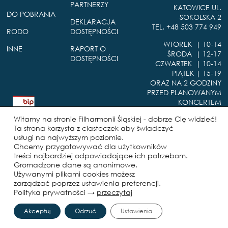
PARTNERZY
KATOWICE UL.
DO POBRANIA
SOKOLSKA 2
DEKLARACJA
TEL. +48 503 774 949
RODO
DOSTĘPNOŚCI
WTOREK | 10-14
INNE
RAPORT O
ŚRODA | 12-17
DOSTĘPNOŚCI
CZWARTEK | 10-14
PIĄTEK | 15-19
ORAZ NA 2 GODZINY
PRZED PLANOWANYM
KONCERTEM
B
i
Witamy na stronie Filharmonii Śląskiej - dobrze Cię widzieć!
u
Ta strona korzysta z ciasteczek aby świadczyć
l
usługi na najwyższym poziomie.
e
FILHARMONIA ŚLĄSKA IM.
Chcemy przygotowywać dla użytkowników
t
HENRYKA MIKOŁAJA
treści najbardziej odpowiadające ich potrzebom.
y
GÓRECKIEGO JEST
Gromadzone dane są anonimowe.
n
INSTYTUCJĄ KULTURY
Używanymi plikami cookies możesz
I
zarządzać poprzez ustawienia preferencji.
SAMORZĄDU WOJEWÓDZTWA
n
Polityka prywatności →
przeczytaj
ŚLĄSKIEGO
f
o
Akceptuj
Odrzuć
Ustawienia
r