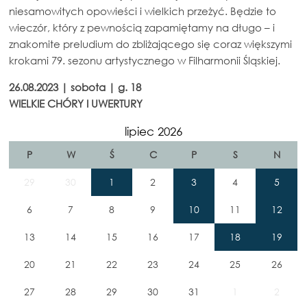
niesamowitych opowieści i wielkich przeżyć. Będzie to
wieczór, który z pewnością zapamiętamy na długo – i
znakomite preludium do zbliżającego się coraz większymi
krokami 79. sezonu artystycznego w Filharmonii Śląskiej.
26.08.2023 | sobota | g. 18
WIELKIE CHÓRY I UWERTURY
lipiec 2026
P
W
Ś
C
P
S
N
29
30
1
2
3
4
5
6
7
8
9
10
11
12
13
14
15
16
17
18
19
20
21
22
23
24
25
26
27
28
29
30
31
1
2