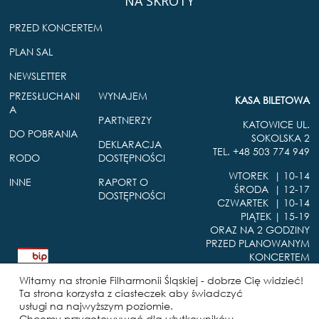
NA SKRÓTY
PRZED KONCERTEM
PLAN SAL
NEWSLETTER
PRZESŁUCHANI
WYNAJEM
KASA BILETOWA
A
PARTNERZY
KATOWICE UL.
DO POBRANIA
SOKOLSKA 2
DEKLARACJA
TEL. +48 503 774 949
RODO
DOSTĘPNOŚCI
WTOREK | 10-14
INNE
RAPORT O
ŚRODA | 12-17
DOSTĘPNOŚCI
CZWARTEK | 10-14
PIĄTEK | 15-19
ORAZ NA 2 GODZINY
PRZED PLANOWANYM
KONCERTEM
B
i
Witamy na stronie Filharmonii Śląskiej - dobrze Cię widzieć!
u
Ta strona korzysta z ciasteczek aby świadczyć
l
usługi na najwyższym poziomie.
e
FILHARMONIA ŚLĄSKA IM.
Chcemy przygotowywać dla użytkowników