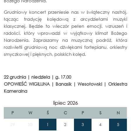
Bożego Narodzenia.
Grudniowy koncert przeniesie nas w świąteczny nastrój,
łącząc tradycję kolędową z arcydziełami muzyki
klasycznej. Będzie to wieczór pełen emocji, wzruszeń i
radości, który wprowadzi w wyjątkowy klimat Bożego
Narodzenia. Zapraszamy na muzyczną podróż, która
rozświetli grudniową noc dźwiękami fortepianu, orkiestry
smyczkowej i pięknych, polskich kolęd.
22 grudnia | niedziela | g. 17.00
OPOWIEŚĆ WIGILIJNA | Banasik | Wesołowski | Orkiestra
Kameralna
lipiec 2026
P
W
Ś
C
P
S
N
29
30
1
2
3
4
5