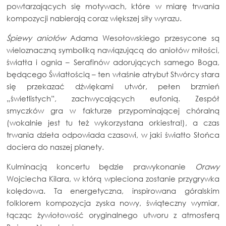
powtarzających się motywach, które w miarę trwania
kompozycji nabierają coraz większej siły wyrazu.
Śpiewy aniołów
Adama Wesołowskiego przesycone są
wieloznaczną symboliką nawiązującą do aniołów miłości,
światła i ognia – Serafinów adorujących samego Boga,
będącego Światłością – ten właśnie atrybut Stwórcy stara
się przekazać dźwiękami utwór, pełen brzmień
„świetlistych”, zachwycających eufonią. Zespół
smyczków gra w fakturze przypominającej chóralną
(wokalnie jest tu też wykorzystana orkiestra!), a czas
trwania dzieła odpowiada czasowi, w jaki światło Słońca
dociera do naszej planety.
Kulminacją koncertu będzie prawykonanie
Orawy
Wojciecha Kilara, w którą wpleciona zostanie przygrywka
kolędowa. Ta energetyczna, inspirowana góralskim
folklorem kompozycja zyska nowy, świąteczny wymiar,
łącząc żywiołowość oryginalnego utworu z atmosferą