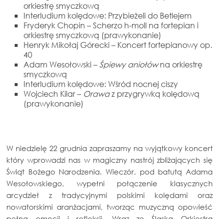
orkiestrę smyczkową
Interludium kolędowe: Przybieżeli do Betlejem
Fryderyk Chopin – Scherzo h-moll na fortepian i
orkiestrę smyczkową (prawykonanie)
Henryk Mikołaj Górecki – Koncert fortepianowy op.
40
Adam Wesołowski –
Śpiewy aniołów
na orkiestrę
smyczkową
Interludium kolędowe: Wśród nocnej ciszy
Wojciech Kilar –
Orawa
z przygrywką kolędową
(prawykonanie)
W niedzielę 22 grudnia zapraszamy na wyjątkowy koncert
który wprowadzi nas w magiczny nastrój zbliżających się
Świąt Bożego Narodzenia. Wieczór, pod batutą Adama
Wesołowskiego, wypełni połączenie klasycznych
arcydzieł z tradycyjnymi polskimi kolędami oraz
nowatorskimi aranżacjami, tworząc muzyczną opowieść
pełną emocji i refleksji. Wraz ze Śląską Orkiestrą