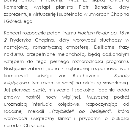
Kameralną wystąpi pianista Piotr Banasik, który
zaprezentuje wirtuozerię i subtelność w utworach Chopina
i Góreckiego.
Koncert rozpocznie pełen liryzmu
Nokturn Fis-dur op. 15 nr
2
Fryderyka Chopina, który wprowadzi słuchaczy w
nastrojową, romantyczną atmosferę. Delikatne frazy
nokturnu, przepełnione melancholią, będą doskonałym
wstępem do tego pełnego różnorodności programu.
Następnie zabrzmi jedna z najbardziej rozpoznawalnych
kompozycji Ludwiga van Beethovena –
Sonata
księżycowa
, tym razem w wersji na orkiestrę smyczkową.
Jej pierwsza część, mistyczna i spokojna, idealnie odda
zimowy nastrój nocy wigilijnej. Muzyczną podróż
urozmaicą interludia kolędowe, rozpoczynając od
radosnej melodii „
Przybieżeli do Betlejem
”, która
wprowadzi świąteczny klimat i przypomni o bliskości
narodzin Chrystusa.