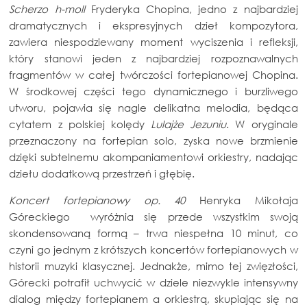
Scherzo h-moll
Fryderyka Chopina, jedno z najbardziej
dramatycznych i ekspresyjnych dzieł kompozytora,
zawiera niespodziewany moment wyciszenia i refleksji,
który stanowi jeden z najbardziej rozpoznawalnych
fragmentów w całej twórczości fortepianowej Chopina.
W środkowej części tego dynamicznego i burzliwego
utworu, pojawia się nagle delikatna melodia, będąca
cytatem z polskiej kolędy
Lulajże Jezuniu
. W oryginale
przeznaczony na fortepian solo, zyska nowe brzmienie
dzięki subtelnemu akompaniamentowi orkiestry, nadając
dziełu dodatkową przestrzeń i głębię.
Koncert fortepianowy op. 40
Henryka Mikołaja
Góreckiego wyróżnia się przede wszystkim swoją
skondensowaną formą – trwa niespełna 10 minut, co
czyni go jednym z krótszych koncertów fortepianowych w
historii muzyki klasycznej. Jednakże, mimo tej zwięzłości,
Górecki potrafił uchwycić w dziele niezwykle intensywny
dialog między fortepianem a orkiestrą, skupiając się na