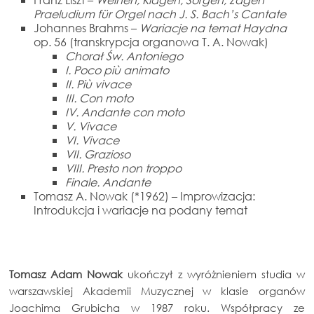
Praeludium für Orgel nach J. S. Bach’s Cantate
Johannes Brahms –
Wariacje na temat Haydna
op. 56 (transkrypcja organowa T. A. Nowak)
Chorał Św. Antoniego
I. Poco più animato
II. Più vivace
III. Con moto
IV. Andante con moto
V. Vivace
VI. Vivace
VII. Grazioso
VIII.
Presto non troppo
Finale. Andante
Tomasz A. Nowak (*1962) – Improwizacja:
Introdukcja i wariacje na podany temat
Tomasz Adam Nowak
ukończył z wyróżnieniem studia w
warszawskiej Akademii Muzycznej w klasie organów
Joachima Grubicha w 1987 roku. Współpracy ze