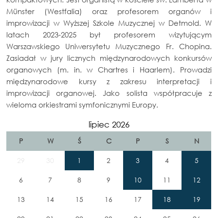
Münster (Westfalia) oraz profesorem organów i
improwizacji w Wyższej Szkole Muzycznej w Detmold. W
latach 2023-2025 był profesorem wizytującym
Warszawskiego Uniwersytetu Muzycznego Fr. Chopina.
Zasiadał w jury licznych międzynarodowych konkursów
organowych (m. in. w Chartres i Haarlem). Prowadzi
międzynarodowe kursy z zakresu interpretacji i
improwizacji organowej. Jako solista współpracuje z
wieloma orkiestrami symfonicznymi Europy.
lipiec 2026
P
W
Ś
C
P
S
N
29
30
1
2
3
4
5
6
7
8
9
10
11
12
13
14
15
16
17
18
19