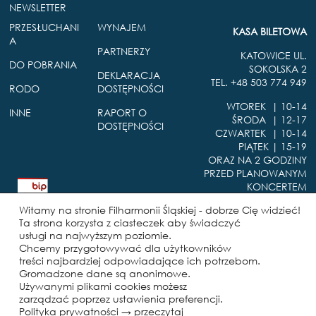
NEWSLETTER
PRZESŁUCHANI
WYNAJEM
KASA BILETOWA
A
PARTNERZY
KATOWICE UL.
DO POBRANIA
SOKOLSKA 2
DEKLARACJA
TEL. +48 503 774 949
RODO
DOSTĘPNOŚCI
WTOREK | 10-14
INNE
RAPORT O
ŚRODA | 12-17
DOSTĘPNOŚCI
CZWARTEK | 10-14
PIĄTEK | 15-19
ORAZ NA 2 GODZINY
PRZED PLANOWANYM
KONCERTEM
B
i
Witamy na stronie Filharmonii Śląskiej - dobrze Cię widzieć!
u
Ta strona korzysta z ciasteczek aby świadczyć
l
usługi na najwyższym poziomie.
e
FILHARMONIA ŚLĄSKA IM.
Chcemy przygotowywać dla użytkowników
t
HENRYKA MIKOŁAJA
treści najbardziej odpowiadające ich potrzebom.
y
GÓRECKIEGO JEST
Gromadzone dane są anonimowe.
n
INSTYTUCJĄ KULTURY
Używanymi plikami cookies możesz
I
zarządzać poprzez ustawienia preferencji.
SAMORZĄDU WOJEWÓDZTWA
n
Polityka prywatności →
przeczytaj
ŚLĄSKIEGO