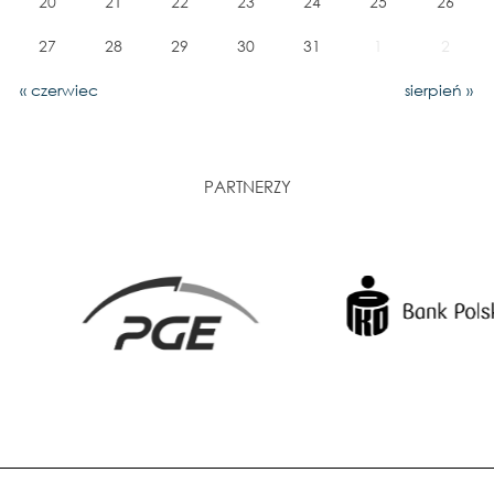
20
21
22
23
24
25
26
27
28
29
30
31
1
2
« czerwiec
sierpień »
PARTNERZY