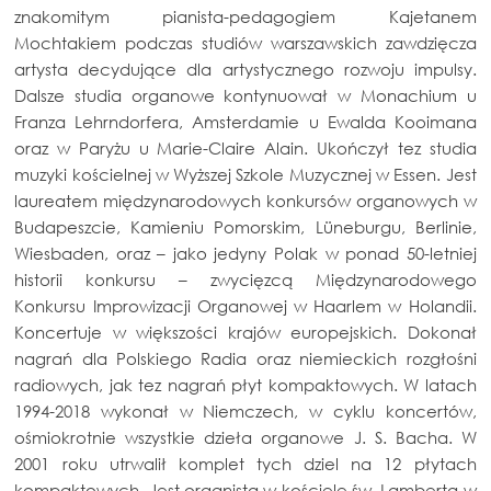
znakomitym pianista-pedagogiem Kajetanem
Mochtakiem podczas studiów warszawskich zawdzięcza
artysta decydujące dla artystycznego rozwoju impulsy.
Dalsze studia organowe kontynuował w Monachium u
Franza Lehrndorfera, Amsterdamie u Ewalda Kooimana
oraz w Paryżu u Marie-Claire Alain. Ukończył tez studia
muzyki kościelnej w Wyższej Szkole Muzycznej w Essen. Jest
laureatem międzynarodowych konkursów organowych w
Budapeszcie, Kamieniu Pomorskim, Lüneburgu, Berlinie,
Wiesbaden, oraz – jako jedyny Polak w ponad 50-letniej
historii konkursu – zwycięzcą Międzynarodowego
Konkursu Improwizacji Organowej w Haarlem w Holandii.
Koncertuje w większości krajów europejskich. Dokonał
nagrań dla Polskiego Radia oraz niemieckich rozgłośni
radiowych, jak tez nagrań płyt kompaktowych. W latach
1994-2018 wykonał w Niemczech, w cyklu koncertów,
ośmiokrotnie wszystkie dzieła organowe J. S. Bacha. W
2001 roku utrwalił komplet tych dziel na 12 płytach
kompaktowych. Jest organistą w kościele św. Lamberta w