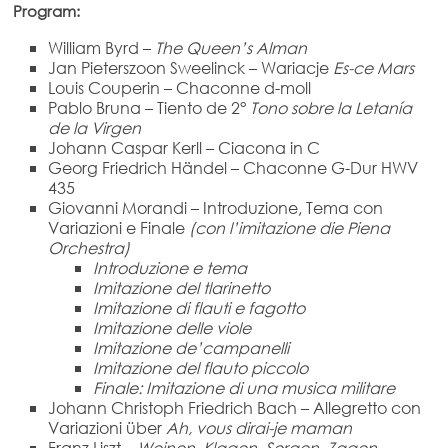
Program:
William Byrd –
The Queen’s Alman
Jan Pieterszoon Sweelinck – Wariacje
Es-ce Mars
Louis Couperin – Chaconne d-moll
Pablo Bruna – Tiento de 2°
Tono sobre la Letanía
de la Virgen
Johann Caspar Kerll – Ciacona in C
Georg Friedrich Händel – Chaconne G-Dur HWV
435
Giovanni Morandi – Introduzione, Tema con
Variazioni e Finale
(con l’imitazione die Piena
Orchestra)
Introduzione e tema
Imitazione del tlarinetto
Imitazione di flauti e fagotto
Imitazione delle viole
Imitazione de’campanelli
Imitazione del flauto piccolo
Finale: Imitazione di una musica militare
Johann Christoph Friedrich Bach – Allegretto con
Variazioni über
Ah, vous dirai-je maman
Franz Liszt –
Weinen, Klagen, Sorgen, Zagen